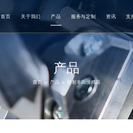
首页
关于我们
产品
服务与定制
资讯
支
沃德简介
进气压力传感器
研发
机油位置传感器
测试和认证
方向盘转角传感器
产品
尾气温度传感器
首页
»
产品
»
映射丰田传感器
差压传感器
电热插头传感器