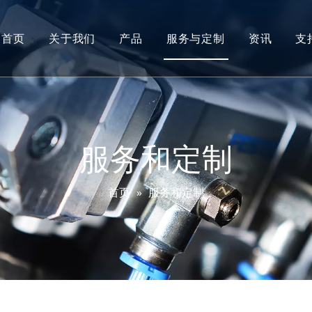
首页
关于我们
产品
服务与定制
资讯
支
沃德简介
进气压力传感器
研发
机油位置传感器
测试和认证
方向盘转角传感器
服务和定制
尾气温度传感器
首页
»
服务和定制
差压传感器
电热插头传感器