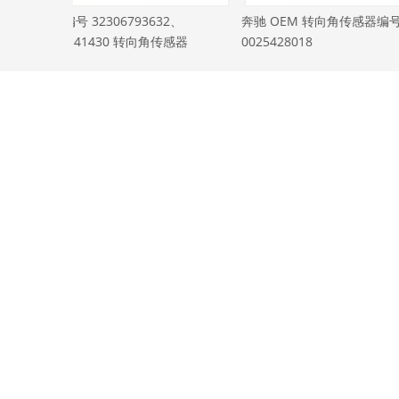
32、
奔驰 OEM 转向角传感器编号
菲亚特 OEM 转向
传感器
0025428018
51749208
菜单
首页
沃德拥有自己的研发团队，能够根据OE要求
关于
和客户标准进行产品研发。
产品
服务和定
支持
资讯
联系我们