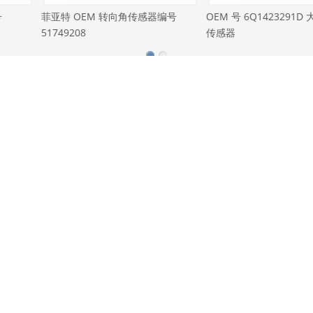
角传感器编号
OEM 号 6Q1423291D 大众转向角
OEM 编号 6Q0
传感器
传感器
搜索产品
请输入您需要搜索的文本内容。
制