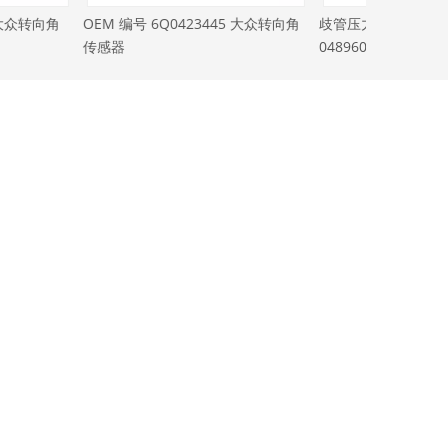
423445 大众转向角
歧管压力 MAP 传感器 OEM 编号
歧管压力 MA
04896003AA
038906051
联系我们
电话：
+86-0593-2828185
电话：
+86-18016760155
电子邮件：
info@go-world.cn
地址：
福建省宁德市奉塘镇上塘工业区，P.R.
中国355009