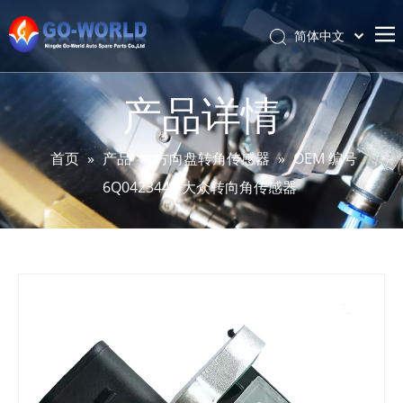
简体中文
Português
首页
Español
产品详情
Pусский
关于我们
Latine
产品
首页
»
产品
»
方向盘转角传感器
»
OEM 编号
Français
6Q0423445 大众转向角传感器
服务与定制
English
资讯
支持
联系我们