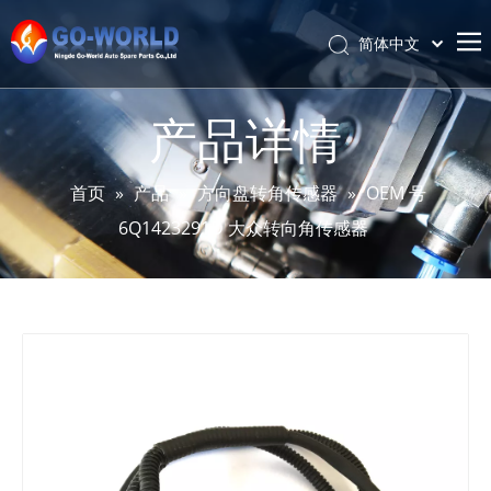
简体中文
Português
首页
Español
产品详情
Pусский
关于我们
Latine
产品
首页
»
产品
»
方向盘转角传感器
»
OEM 号
Français
6Q1423291D 大众转向角传感器
服务与定制
English
资讯
支持
联系我们