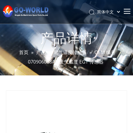
简体中文
Português
首页
Español
产品详情
Pусский
关于我们
Latine
产品
首页
»
产品
»
尾气温度传感器
»
OEM 编号
Français
070906088AC 废气温度 EGT 传感器
服务与定制
English
资讯
支持
联系我们